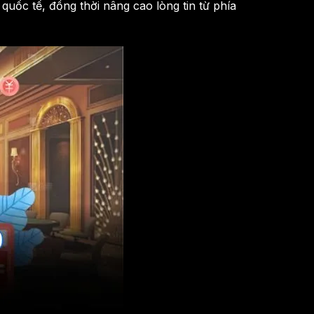
quốc tế, đồng thời nâng cao lòng tin từ phía