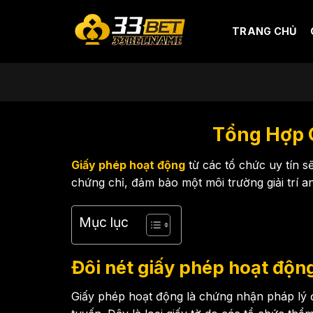
Bỏ
qua
TRANG CHỦ
nội
dung
Tổng Hợp 
Giấy phép hoạt động
từ các tổ chức uy tín s
chứng chỉ, đảm bảo một môi trường giải trí 
Mục lục
Đôi nét giấy phép hoạt động
Giấy phép hoạt động là chứng nhận pháp lý đ