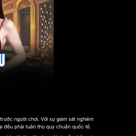
rước người chơi. Với sự giám sát nghiêm
ại đều phải tuân thủ quy chuẩn quốc tế.