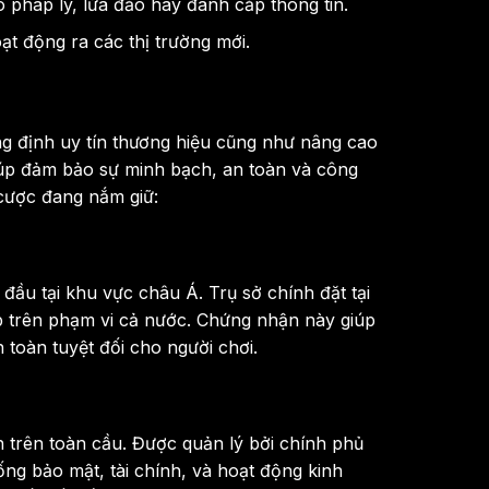
o pháp lý, lừa đảo hay đánh cắp thông tin.
t động ra các thị trường mới.
ng định uy tín thương hiệu cũng như nâng cao
giúp đảm bảo sự minh bạch, an toàn và công
 cược đang nắm giữ:
đầu tại khu vực châu Á. Trụ sở chính đặt tại
p trên phạm vi cả nước. Chứng nhận này giúp
 toàn tuyệt đối cho người chơi.
 trên toàn cầu. Được quản lý bởi chính phủ
ống bảo mật, tài chính, và hoạt động kinh