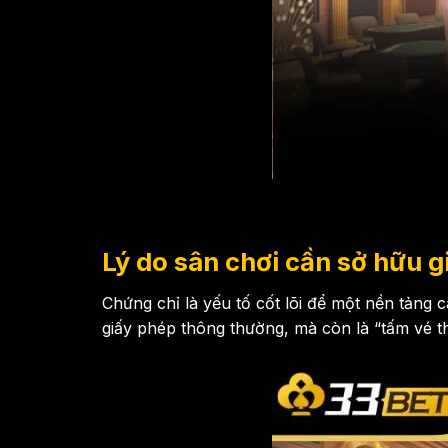
Lý do sân chơi cần sở hữu 
Chứng chỉ là yếu tố cốt lõi để một nền tảng
giấy phép thông thường, mà còn là “tấm vé 