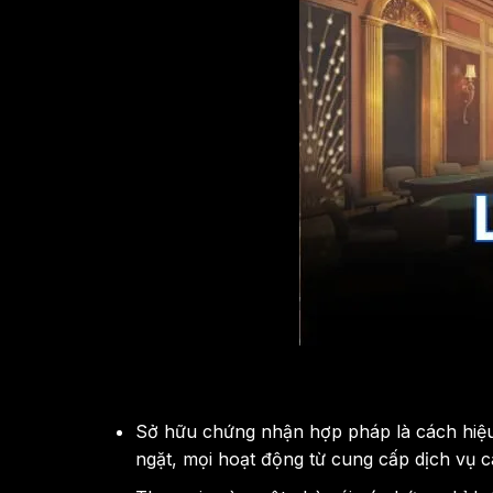
Sở hữu chứng nhận hợp pháp là cách hiệu 
ngặt, mọi hoạt động từ cung cấp dịch vụ c