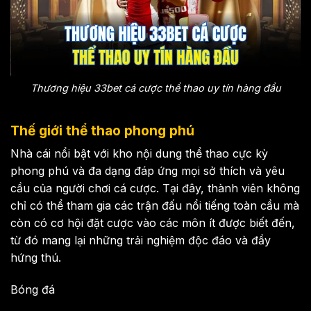
Thương hiệu 33bet cá cược thể thao uy tín hàng đầu
Thế giới thể thao phong phú
Nhà cái nổi bật với kho nội dung thể thao cực kỳ
phong phú và đa dạng đáp ứng mọi sở thích và yêu
cầu của người chơi cá cược. Tại đây, thành viên không
chỉ có thể tham gia các trận đấu nổi tiếng toàn cầu mà
còn có cơ hội đặt cược vào các môn ít được biết đến,
từ đó mang lại những trải nghiệm độc đáo và đầy
hứng thú.
Bóng đá