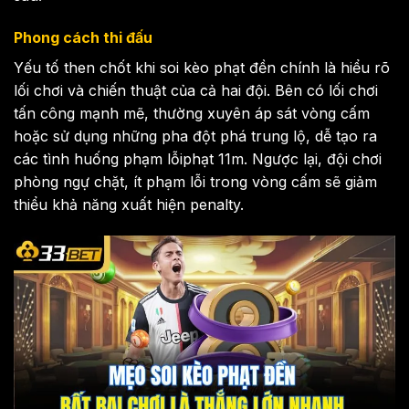
Phong cách thi đấu
Yếu tố then chốt khi soi kèo phạt đền chính là hiểu rõ
lối chơi và chiến thuật của cả hai đội. Bên có lối chơi
tấn công mạnh mẽ, thường xuyên áp sát vòng cấm
hoặc sử dụng những pha đột phá trung lộ, dễ tạo ra
các tình huống phạm lỗiphạt 11m. Ngược lại, đội chơi
phòng ngự chặt, ít phạm lỗi trong vòng cấm sẽ giảm
thiểu khả năng xuất hiện penalty.