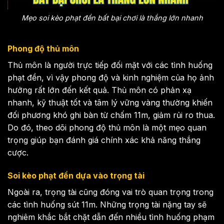
Mẹo soi kèo phạt đền bất bại chơi là thắng lớn nhanh
Phong độ thủ môn
Thủ môn là người trực tiếp đối mặt với các tình huống
phạt đền, vì vậy phong độ và kinh nghiệm của họ ảnh
hưởng rất lớn đến kết quả. Thủ môn có phản xạ
nhanh, kỹ thuật tốt và tâm lý vững vàng thường khiến
đối phương khó ghi bàn từ chấm 11m, giảm rủi ro thua.
Do đó, theo dõi phong độ thủ môn là một mẹo quan
trọng giúp bạn đánh giá chính xác khả năng thắng
cược.
Soi kèo phạt đền dựa vào trọng tài
Ngoài ra, trọng tài cũng đóng vai trò quan trọng trong
các tình huống sút 11m. Những trọng tài nặng tay sẽ
nghiêm khắc bắt chặt dẫn đến nhiều tình huống phạm