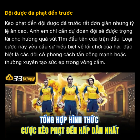
Đội được đá phạt đền trước
Kèo phạt đền đội được đá trước rất đơn giản nhưng tỷ
lệ ăn cao. Anh em chỉ cần dự đoán đội sẽ được trọng
tài cho hưởng quả sút 11m đầu tiên của trận đấu. Loại
cược này yêu cầu sự hiểu biết về lối chơi của hai, đặc
biệt là các đội có phong cách tấn công mạnh hoặc
thường xuyên tạo sức ép trong vòng cấm.