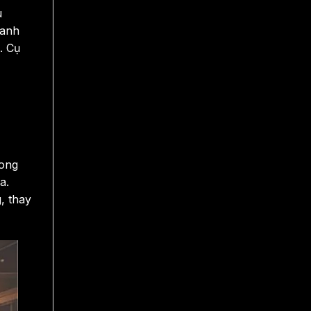
ù
uanh
. Cụ
rong
a.
, thay