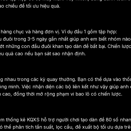
o chiều để tối ưu hiệu quả.
hàng chục và hàng đơn vị. Ví dụ đầu 1 gồm tập hợp:
ầu đuôi trong 3-5 ngày gần nhất giúp anh em biết nhóm nào
t những con đầu đuôi khan tạo dàn đề bất bại. Chiến lược
ệu quả cao nếu bạn sát sao nhận định.
 nhau trong các kỳ quay thưởng. Bạn có thể dựa vào thố
ng minh. Việc nhận diện các bộ liên kết như vậy giúp anh
cao, đồng thời mở rộng phạm vi bao lô có chiến lược.
ềm thống kê KQXS hỗ trợ người chơi tạo dàn đề 80 số nha
hể phân tích tần suất, lọc cầu, đề xuất bộ tối ưu dựa tr