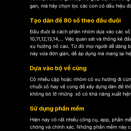
gan, mà hãy chọn lọc các con có dấu hiệu đả
Tạo dàn đề 80 số theo đầu đuôi
Đầu đuôi là cách phân nhóm dựa vào các số 
10,11,12,13,14,… Việc quan sát và thống kê đ
xu hướng nổ cao. Từ đó mọi người dễ dàng bớ
này vừa đơn giản, dễ áp dụng mà mang lại hi
Dựa vào bộ về cùng
Có nhiều cặp hoặc nhóm có xu hướng đi cùng
chuỗi số hay về cùng để xây dựng dàn đề thô
không bỏ lỡ những số có khả năng xuất hiện 
Sử dụng phần mềm
Hiện nay có rất nhiều công cụ, app, phần m
chóng và chính xác. Những phần mềm này có t