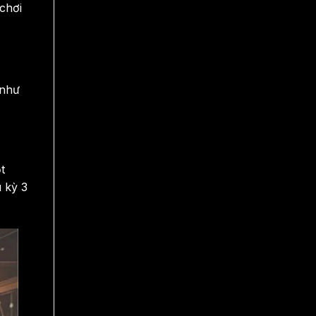
 chơi
 như
t
 kỳ 3