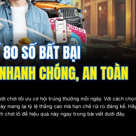
ời chơi tối ưu cơ hội trúng thưởng mỗi ngày. Với cách chọ
ày mang lại tỷ lệ thắng cao mà hạn chế rủi ro đáng kể. Hã
ch chơi lô đề hiệu quả này ngay trong bài viết dưới đây.