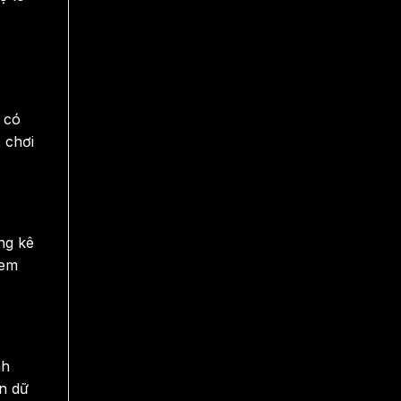
 có
 chơi
ng kê
 em
nh
ên dữ