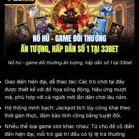
Nổ hũ – game đổi thưởng ấn tượng, hấp dẫn số 1 tại 33bet
Giao diện hiện đại, dễ thao tác: Các trò chơi tại đây
được thiết kế với đồ họa sống động, hiệu ứng mượt
mà, phù hợp với cả người mới lẫn dân chơi lâu năm.
Hệ thống minh bạch: Jackpot tích lũy công khai theo
thời gian thực, đảm bảo tính công bằng tuyệt đối.
Nhiều thể loại game slot khác nhau: Từ chủ đề cổ điển
đến hiện đại, mỗi trò giải trí đều có tỷ lệ trả thưởng