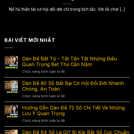
Nổ hũ thần tài cơ hội đổi đời chỉ trong tích tắc. Với lối chơi [...]
BÀI VIẾT MỚI NHẤT
Dàn Đề Bất Tử – Tất Tần Tất Những Điều
Quan Trọng Bet Thủ Cần Nắm
Chức năng bình luận bị tắt
ở
Dàn
Đề
Dàn Đề 80 Số Bất Bại Cơ Hội Đổi Đời Nhanh
Bất
Chóng, An Toàn
Tử
Chức năng bình luận bị tắt
ở
–
Dàn
Tất
Đề
Hướng Dẫn Dàn Đề 72 Số Chi Tiết Và Những
Tần
80
Tất
Lưu Ý Quan Trọng
Số
Những
Chức năng bình luận bị tắt
ở
Bất
Điều
Hướng
Bại
Quan
Dẫn
Dàn Đề 64 Số Là Gì? Bí Kíp Bắt Số Cực Chuẩn
Cơ
Trọng