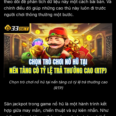
theo dõi để phân tích dữ liệu này một cách bài bản. Và
chính điều đó giúp những cao thủ này luôn đi trước
người chơi thông thường một bước.
Chọn trò chơi nổ hũ tại nền tảng có tỷ lệ trả thưởng cao
(RTP)
Săn jackpot trong game nổ hũ là một hành trình kết
hợp giữa may mắn, chiến thuật và sự kiên nhẫn. Như