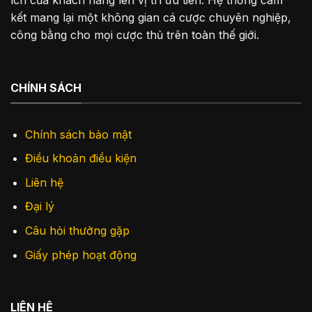
ích của khách hàng lên vị trí ưu tiên. Hệ thống cam
kết mang lại một không gian cá cược chuyên nghiệp,
công bằng cho mọi cược thủ trên toàn thế giới.
CHÍNH SÁCH
Chính sách bảo mật
Điều khoản điều kiện
Liên hệ
Đại lý
Câu hỏi thưởng gặp
Giấy phép hoạt động
LIÊN HỆ