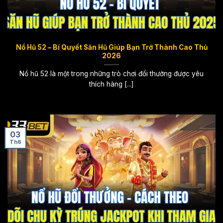
Nổ Hũ 52 – Bí Quyết Săn Hũ Giúp Bạn Trở Thành Cao Thủ
2026
Nổ hũ 52 là một trong những trò chơi đổi thưởng được yêu
thích hàng [...]
03
Th6