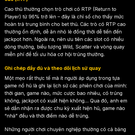
Cao thủ thường chọn trò chơi có RTP (Return to
Player) từ 96% trở lên – đây là chỉ số cho thấy mức
hoàn trả trung bình cho bet thủ. Các trò có RTP cao
thường ổn định, dễ ăn nhỏ lẻ đồng thời dễ tiến đến
jackpot hơn. Ngoài ra, nên ưu tiên các slot có nhiều
dòng thưởng, biểu tượng Wild, Scatter và vòng quay
miễn phí để tối ưu hóa cơ hội trúng thưởng.
Ghi chép đầy đủ và theo dõi lịch sử quay
Một mẹo rất thực tế mà ít người áp dụng trong tựa
game nổ hũ là ghi lại lịch sử các phiên chơi của mình:
thời gian, game nào, mức cược bao nhiêu, có trúng
không, jackpot có xuất hiện không… Qua đó, anh em
sẽ dần nhận ra được chu kỳ xuất hiện hũ, game nào
“nhả” đều và thời điểm nào dễ trúng.
Những người chơi chuyên nghiệp thường có cả bảng