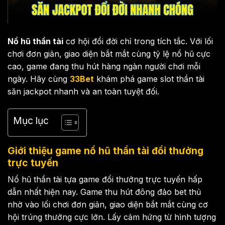
Nổ hũ thần tài
cơ hội đổi đời chỉ trong tích tắc. Với lối
chơi đơn giản, giao diện bắt mắt cùng tỷ lệ nổ hũ cực
cao, game đang thu hút hàng ngàn người chơi mỗi
ngày. Hãy cùng
33Bet
khám phá game slot thần tài
săn jackpot nhanh và an toàn tuyệt đối.
Mục lục
Giới thiệu game nổ hũ thần tài đổi thưởng
trực tuyến
Nổ hũ thần tài tựa game đổi thưởng trực tuyến hấp
dẫn nhất hiện nay. Game thu hút đông đảo bet thủ
nhờ vào lối chơi đơn giản, giao diện bắt mắt cùng cơ
hội trúng thưởng cực lớn. Lấy cảm hứng từ hình tượng