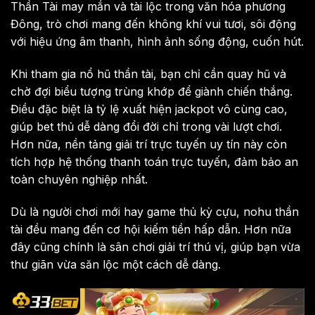
Thần Tài may mắn và tài lộc trong văn hóa phương
Đông, trò chơi mang đến không khí vui tươi, sôi động
với hiệu ứng âm thanh, hình ảnh sống động, cuốn hút.
Khi tham gia nổ hũ thần tài, bạn chỉ cần quay hũ và
chờ đợi biểu tượng trùng khớp để giành chiến thắng.
Điều đặc biệt là tỷ lệ xuất hiện jackpot vô cùng cao,
giúp bet thủ dễ dàng đổi đời chỉ trong vài lượt chơi.
Hơn nữa, nền tảng giải trí trực tuyến uy tín này còn
tích hợp hệ thống thanh toán trực tuyến, đảm bảo an
toàn chuyên nghiệp nhất.
Dù là người chơi mới hay game thủ kỳ cựu, nohu thần
tài đều mang đến cơ hội kiếm tiền hấp dẫn. Hơn nữa
đây cũng chính là sân chơi giải trí thú vị, giúp bạn vừa
thư giãn vừa săn lộc một cách dễ dàng.