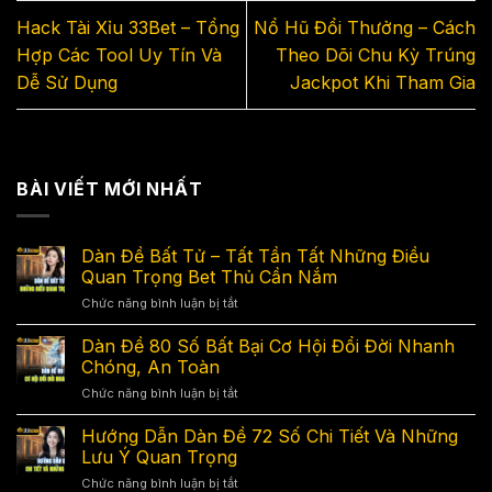
Hack Tài Xỉu 33Bet – Tổng
Nổ Hũ Đổi Thưởng – Cách
Hợp Các Tool Uy Tín Và
Theo Dõi Chu Kỳ Trúng
Dễ Sử Dụng
Jackpot Khi Tham Gia
BÀI VIẾT MỚI NHẤT
Dàn Đề Bất Tử – Tất Tần Tất Những Điều
Quan Trọng Bet Thủ Cần Nắm
Chức năng bình luận bị tắt
ở
Dàn
Đề
Dàn Đề 80 Số Bất Bại Cơ Hội Đổi Đời Nhanh
Bất
Chóng, An Toàn
Tử
Chức năng bình luận bị tắt
ở
–
Dàn
Tất
Đề
Hướng Dẫn Dàn Đề 72 Số Chi Tiết Và Những
Tần
80
Tất
Lưu Ý Quan Trọng
Số
Những
Chức năng bình luận bị tắt
ở
Bất
Điều