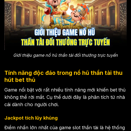
Giới thiệu game nổ hũ thần tài đổi thưởng trực tuyến
Tính năng độc đáo trong nổ hũ thần tài thu
hút bet thủ
Game nổi bật với rất nhiều tính năng mới khiến bet thủ
không thể rời mắt. Cụ thể dưới đây là phân tích từ nhà
cái dành cho người chơi.
Jackpot tích lũy khủng
Điểm nhấn lớn nhất của game slot thần tài là hệ thống