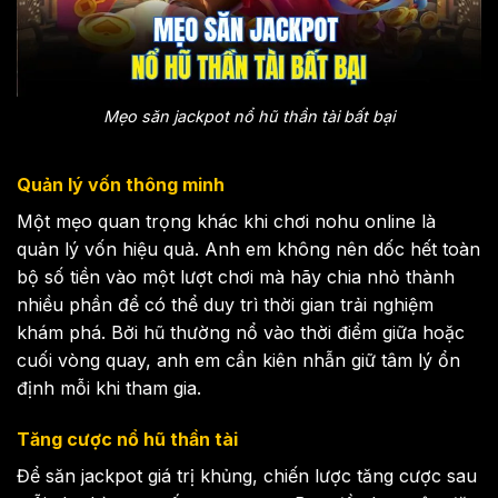
Mẹo săn jackpot nổ hũ thần tài bất bại
Quản lý vốn thông minh
Một mẹo quan trọng khác khi chơi nohu online là
quản lý vốn hiệu quả. Anh em không nên dốc hết toàn
bộ số tiền vào một lượt chơi mà hãy chia nhỏ thành
nhiều phần để có thể duy trì thời gian trải nghiệm
khám phá. Bởi hũ thường nổ vào thời điểm giữa hoặc
cuối vòng quay, anh em cần kiên nhẫn giữ tâm lý ổn
định mỗi khi tham gia.
Tăng cược nổ hũ thần tài
Để săn jackpot giá trị khủng, chiến lược tăng cược sau