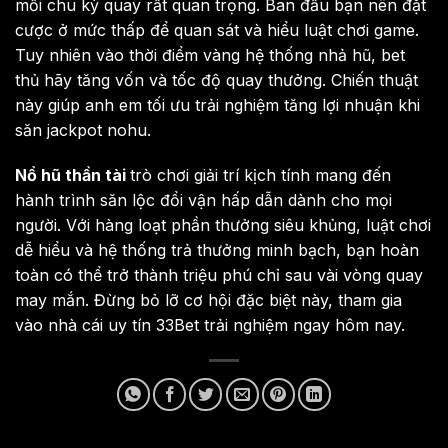
mỗi chu kỳ quay rất quan trọng. Ban đầu bạn nên đặt
cược ở mức thấp để quan sát và hiểu luật chơi game.
Tuy nhiên vào thời điểm vàng hệ thống nhả hũ, bet
thủ hãy tăng vốn và tốc độ quay thưởng. Chiến thuật
này giúp anh em tối ưu trải nghiệm tăng lợi nhuận khi
săn jackpot nohu.
Nổ hũ thần tài
trò chơi giải trí kịch tính mang đến
hành trình săn lộc đổi vận hấp dẫn dành cho mọi
người. Với hàng loạt phần thưởng siêu khủng, luật chơi
dễ hiểu và hệ thống trả thưởng minh bạch, bạn hoàn
toàn có thể trở thành triệu phú chỉ sau vài vòng quay
may mắn. Đừng bỏ lỡ cơ hội đặc biệt này, tham gia
vào nhà cái uy tín 33Bet trải nghiệm ngay hôm nay.