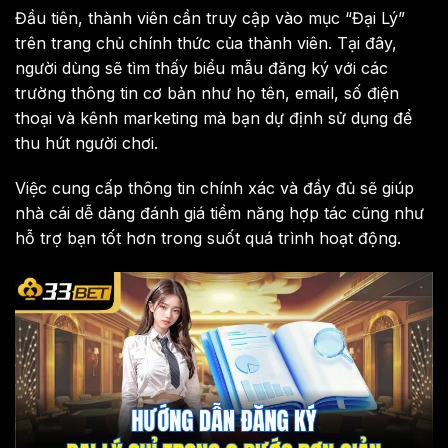
Đầu tiên, thành viên cần truy cập vào mục “Đại Lý”
trên trang chủ chính thức của thành viên. Tại đây,
người dùng sẽ tìm thấy biểu mẫu đăng ký với các
trường thông tin cơ bản như họ tên, email, số điện
thoại và kênh marketing mà bạn dự định sử dụng để
thu hút người chơi.
Việc cung cấp thông tin chính xác và đầy đủ sẽ giúp
nhà cái dễ dàng đánh giá tiềm năng hợp tác cũng như
hỗ trợ bạn tốt hơn trong suốt quá trình hoạt động.