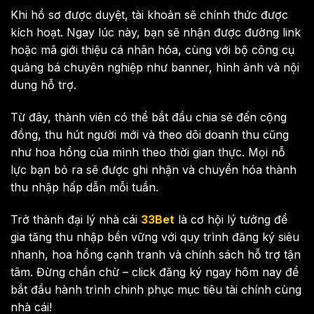
Khi hồ sơ được duyệt, tài khoản sẽ chính thức được
kích hoạt. Ngay lúc này, bạn sẽ nhận được đường link
hoặc mã giới thiệu cá nhân hóa, cùng với bộ công cụ
quảng bá chuyên nghiệp như banner, hình ảnh và nội
dung hỗ trợ.
Từ đây, thành viên có thể bắt đầu chia sẻ đến cộng
đồng, thu hút người mới và theo dõi doanh thu cũng
như hoa hồng của mình theo thời gian thực. Mọi nỗ
lực bạn bỏ ra sẽ được ghi nhận và chuyển hóa thành
thu nhập hấp dẫn mỗi tuần.
Trở thành
đại lý nhà cái
33Bet
là cơ hội lý tưởng để
gia tăng thu nhập bền vững với quy trình đăng ký siêu
nhanh, hoa hồng cạnh tranh và chính sách hỗ trợ tận
tâm. Đừng chần chừ – click đăng ký ngay hôm nay để
bắt đầu hành trình chinh phục mục tiêu tài chính cùng
nhà cái!