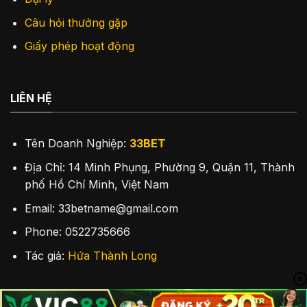
Câu hỏi thưởng gặp
Giấy phép hoạt động
LIÊN HỆ
Tên Doanh Nghiệp:
33BET
Địa Chỉ:
14 Minh Phụng, Phường 9, Quận 11, Thành
phố Hồ Chí Minh, Việt Nam
Email:
33betname@gmail.com
Phone:
0522735666
Tác giả:
Hứa Thành Long