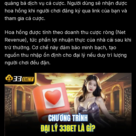
quảng bá dịch vụ cá cược. Người dùng sẽ nhận được
hoa hồng khi người chơi đăng ký qua link của bạn và
tham gia cá cược.
Hoa hồng được tính theo doanh thu cược ròng (Net
Revenue), tức phần lợi nhuận thực của nhà cái sau khi
trừ thưởng. Cơ chế này đảm bảo minh bạch, tạo
nguồn thu nhập ổn định cho đại lý nếu duy trì lượng
người chơi đều đặn.