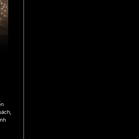
ến
sách,
ình