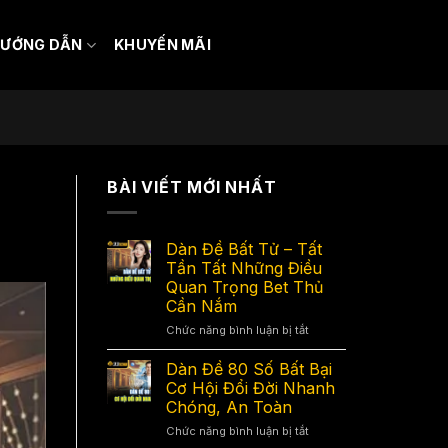
ƯỚNG DẪN
KHUYẾN MÃI
BÀI VIẾT MỚI NHẤT
Dàn Đề Bất Tử – Tất
Tần Tất Những Điều
Quan Trọng Bet Thủ
Cần Nắm
Chức năng bình luận bị tắt
ở
Dàn
Đề
Dàn Đề 80 Số Bất Bại
Bất
Cơ Hội Đổi Đời Nhanh
Tử
Chóng, An Toàn
–
Chức năng bình luận bị tắt
ở
Tất
Dàn