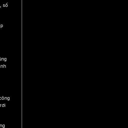
, số
úp
ũng
inh
 công
rơi
ơng