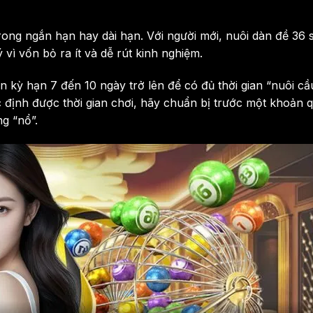
rong ngắn hạn hay dài hạn. Với người mới, nuôi dàn đề 36 
 vì vốn bỏ ra ít và dễ rút kinh nghiệm.
 kỳ hạn 7 đến 10 ngày trở lên để có đủ thời gian “nuôi cầu
c định được thời gian chơi, hãy chuẩn bị trước một khoản 
ng “nổ”.