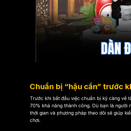
Chuẩn bị “hậu cần” trước kh
Trước khi bắt đầu việc chuẩn bị kỹ càng về t
70% khả năng thành công. Dù bạn là người m
thời gian và phương pháp theo dõi sẽ giúp kiể
chơi.