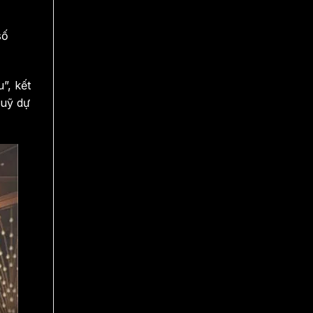
số
”, kết
quỹ dự