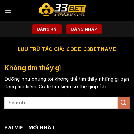
Bỏ
qua
nội
dung
ĐĂNG KÝ
ĐĂNG NHẬP
LƯU TRỮ TÁC GIẢ:
CODE_33BETNAME
Không tìm thấy gì
Dường như chúng tôi không thể tìm thấy những gì bạn
đang tìm kiếm. Có lẽ tìm kiếm có thể giúp ích.
BÀI VIẾT MỚI NHẤT