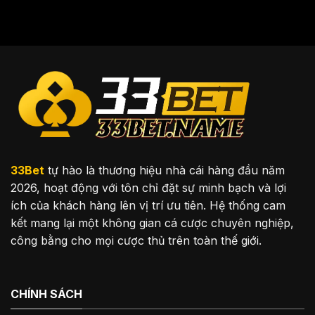
Ý
Cách
Kíp
Quan
Nuôi
Bắt
Trọng
Dàn
Số
Đề
Cực
36
Chuẩn
Số
Từ
Hiệu
33bet
Quả
Trên
33bet
33Bet
tự hào là thương hiệu nhà cái hàng đầu năm
2026, hoạt động với tôn chỉ đặt sự minh bạch và lợi
ích của khách hàng lên vị trí ưu tiên. Hệ thống cam
kết mang lại một không gian cá cược chuyên nghiệp,
công bằng cho mọi cược thủ trên toàn thế giới.
CHÍNH SÁCH