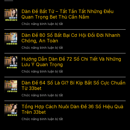
Dàn Đề Bất Tử – Tất Tần Tất Những Điều
Quan Trọng Bet Thủ Cần Nắm
Chức năng bình luận bị tắt
ở
Dàn
Đề
Dàn Đề 80 Số Bất Bại Cơ Hội Đổi Đời Nhanh
Bất
Chóng, An Toàn
Tử
Chức năng bình luận bị tắt
ở
–
Dàn
Tất
Đề
Hướng Dẫn Dàn Đề 72 Số Chi Tiết Và Những
Tần
80
Tất
Lưu Ý Quan Trọng
Số
Những
Chức năng bình luận bị tắt
ở
Bất
Điều
Hướng
Bại
Quan
Dẫn
Dàn Đề 64 Số Là Gì? Bí Kíp Bắt Số Cực Chuẩn
Cơ
Trọng
Dàn
Hội
Từ 33bet
Bet
Đề
Đổi
Thủ
Chức năng bình luận bị tắt
ở
72
Đời
Cần
Dàn
Số
Nhanh
Nắm
Đề
Tổng Hợp Cách Nuôi Dàn Đề 36 Số Hiệu Quả
Chi
Chóng,
64
Tiết
Trên 33bet
An
Số
Và
Toàn
Chức năng bình luận bị tắt
ở
Là
Những
Tổng
Gì?
Lưu
Hợp
Bí