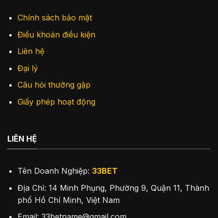
Chính sách bảo mật
Điều khoản điều kiện
Liên hệ
Đại lý
Câu hỏi thưởng gặp
Giấy phép hoạt động
LIÊN HỆ
Tên Doanh Nghiệp:
33BET
Địa Chỉ:
14 Minh Phụng, Phường 9, Quận 11, Thành
phố Hồ Chí Minh, Việt Nam
Email:
33betname@gmail.com