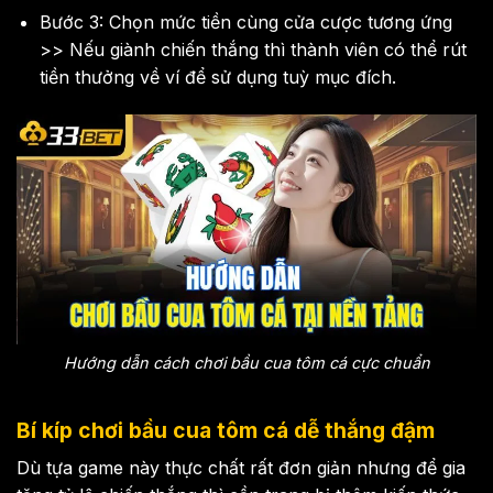
Bước 3: Chọn mức tiền cùng cửa cược tương ứng
>> Nếu giành chiến thắng thì thành viên có thể rút
tiền thưởng về ví để sử dụng tuỳ mục đích.
Hướng dẫn cách chơi bầu cua tôm cá cực chuẩn
Bí kíp chơi bầu cua tôm cá dễ thắng đậm
Dù tựa game này thực chất rất đơn giản nhưng để gia