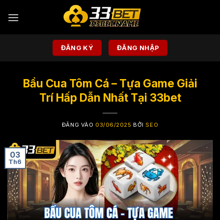
Bỏ
qua
nội
dung
ĐĂNG KÝ
ĐĂNG NHẬP
Bầu Cua Tôm Cá – Tựa Game Giải
Trí Hấp Dẫn Nhất Tại 33bet
ĐĂNG VÀO
03/06/2025
BỞI
SEO
03
Th6